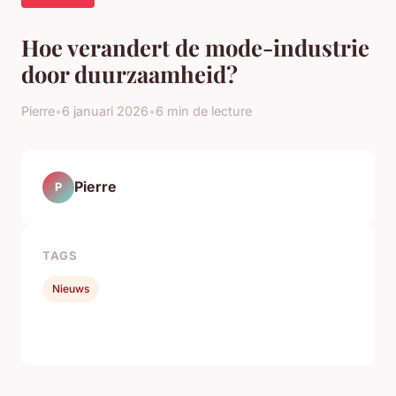
Hoe verandert de mode-industrie
door duurzaamheid?
Pierre
•
6 januari 2026
•
6 min de lecture
Pierre
P
TAGS
Nieuws