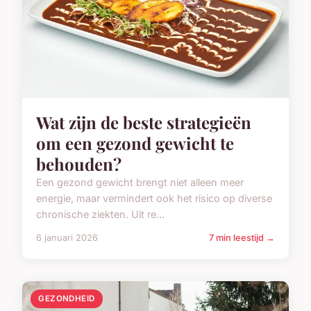
vastgoed verhogen?
In Nederland steeg de gemiddelde woningwaarde
in 2024 met 5,2%, volgens het CBS. Dit toont aan
dat investeren in uw huis...
6 januari 2026
7 min leestijd →
GEZONDHEID
Wat zijn de beste strategieën