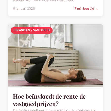
wereldwijd met uitsterven wordt bedr...
6 januari 2026
7 min leestijd →
FINANCIEN / VASTGOED
Hoe beïnvloedt de rente de
vastgoedprijzen?
De rente speelt een cruciale rol in de woningmarkt,