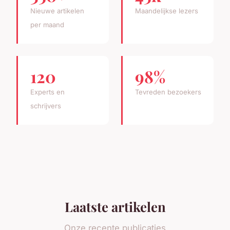
Nieuwe artikelen
Maandelijkse lezers
per maand
120
98%
Experts en
Tevreden bezoekers
schrijvers
Laatste artikelen
Onze recente publicaties