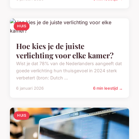
Wat zijn de voordelen van
regelmatige lichaamsbeweging
voor de geestelijke
gezondheid?
Wist u dat volgens het Trimbos-instituut in 2024
ruim 70% van de Nederlanders aangeeft zich
mentaal sterker te voelen do...
6 januari 2026
6 min leestijd →
HUIS
Hoe kies je de juiste
verlichting voor elke kamer?