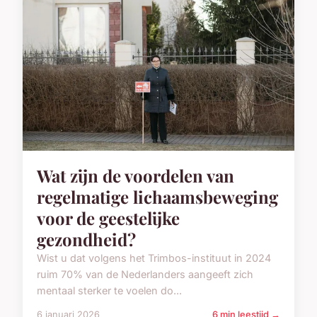
om een gezond gewicht te
behouden?
Een gezond gewicht brengt niet alleen meer
energie, maar vermindert ook het risico op diverse
chronische ziekten. Uit re...
6 januari 2026
7 min leestijd →
GEZONDHEID