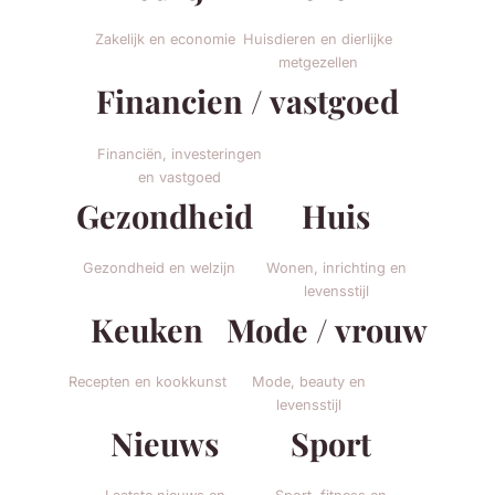
Zakelijk en economie
Huisdieren en dierlijke
metgezellen
Financien / vastgoed
Financiën, investeringen
en vastgoed
Gezondheid
Huis
Gezondheid en welzijn
Wonen, inrichting en
levensstijl
Keuken
Mode / vrouw
Recepten en kookkunst
Mode, beauty en
levensstijl
Nieuws
Sport