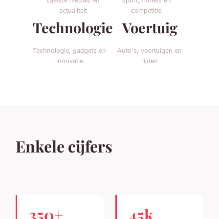
Laatste nieuws en
Sport, fitness en
actualiteit
competitie
Technologie
Voertuig
Technologie, gadgets en
Auto's, voertuigen en
innovatie
rijden
Enkele cijfers
350+
45k