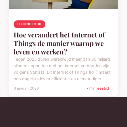
TECHNOLOGIE
Hoe verandert het Internet of
Things de manier waarop we
leven en werken?
Tegen 2025 zullen wereldwijd meer dan 30 miljard
slimme apparaten met het internet verbonden zijn,
volgens Statista. Dit Internet of Things (IoT) maakt
ons dagelijks leven efficiënter en eenvoudiger. ...
6 januari 2026
7 min leestijd →