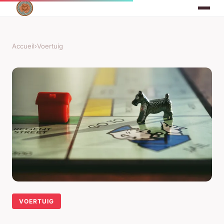
Accueil
›
Voertuig
VOERTUIG