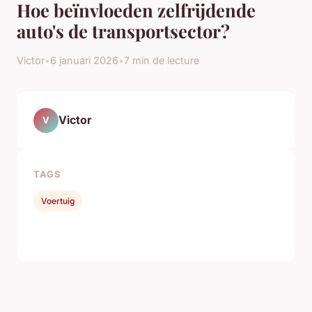
Hoe beïnvloeden zelfrijdende
auto's de transportsector?
Victor
•
6 januari 2026
•
7 min de lecture
Victor
V
TAGS
Voertuig