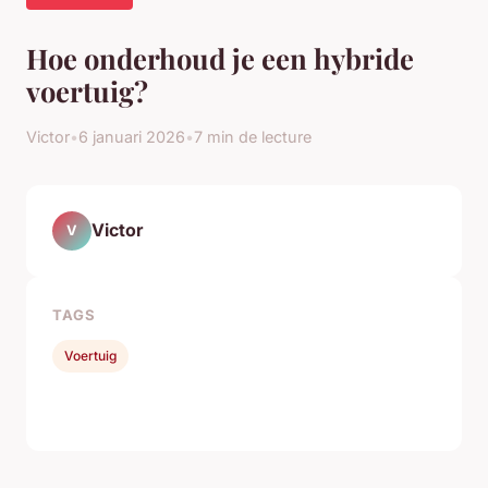
Hoe onderhoud je een hybride
voertuig?
Victor
•
6 januari 2026
•
7 min de lecture
Victor
V
TAGS
Voertuig