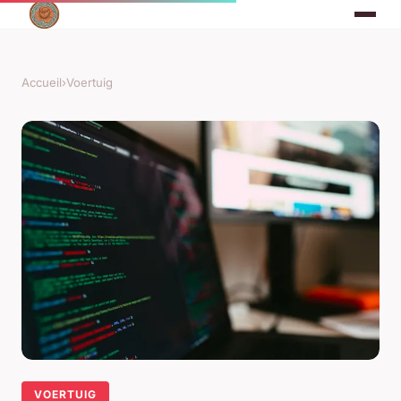
Accueil
›
Voertuig
VOERTUIG